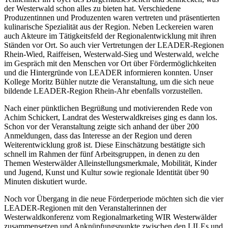
der Westerwald schon alles zu bieten hat. Verschiedene
Produzentinnen und Produzenten waren vertreten und präsentierten
kulinarische Spezialität aus der Region. Neben Leckereien waren
auch Akteure im Tätigkeitsfeld der Regionalentwicklung mit ihren
Ständen vor Ort. So auch vier Vertretungen der LEADER-Regionen
Rhein-Wied, Raiffeisen, Westerwald-Sieg und Westerwald, welche
im Gespräch mit den Menschen vor Ort über Fördermöglichkeiten
und die Hintergründe von LEADER informieren konnten. Unser
Kollege Moritz Bühler nutzte die Veranstaltung, um die sich neue
bildende LEADER-Region Rhein-Ahr ebenfalls vorzustellen.
Nach einer pünktlichen Begrüßung und motivierenden Rede von
Achim Schickert, Landrat des Westerwaldkreises ging es dann los.
Schon vor der Veranstaltung zeigte sich anhand der über 200
Anmeldungen, dass das Interesse an der Region und deren
Weiterentwicklung groß ist. Diese Einschätzung bestätigte sich
schnell im Rahmen der fünf Arbeitsgruppen, in denen zu den
Themen Westerwälder Alleinstellungsmerkmale, Mobilität, Kinder
und Jugend, Kunst und Kultur sowie regionale Identität über 90
Minuten diskutiert wurde.
Noch vor Übergang in die neue Förderperiode möchten sich die vier
LEADER-Regionen mit den Veranstalterinnen der
Westerwaldkonferenz vom Regionalmarketing WIR Westerwälder
zusammensetzen und Anknüpfungspunkte zwischen den LILEs und