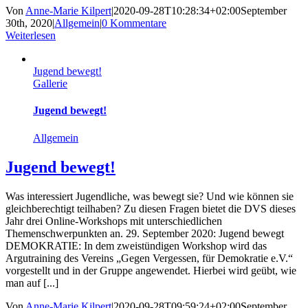
Von
Anne-Marie Kilpert
|
2020-09-28T10:28:34+02:00
September
30th, 2020
|
Allgemein
|
0 Kommentare
Weiterlesen
Jugend bewegt!
Gallerie
Jugend bewegt!
Allgemein
Jugend bewegt!
Was interessiert Jugendliche, was bewegt sie? Und wie können sie
gleichberechtigt teilhaben? Zu diesen Fragen bietet die DVS dieses
Jahr drei Online-Workshops mit unterschiedlichen
Themenschwerpunkten an. 29. September 2020: Jugend bewegt
DEMOKRATIE: In dem zweistündigen Workshop wird das
Argutraining des Vereins „Gegen Vergessen, für Demokratie e.V.“
vorgestellt und in der Gruppe angewendet. Hierbei wird geübt, wie
man auf [...]
Von
Anne-Marie Kilpert
|
2020-09-28T09:59:24+02:00
September