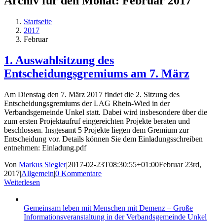
Archiv für den Monat:
Februar 2017
Startseite
2017
Februar
1. Auswahlsitzung des
Entscheidungsgremiums am 7. März
Am Dienstag den 7. März 2017 findet die 2. Sitzung des
Entscheidungsgremiums der LAG Rhein-Wied in der
Verbandsgemeinde Unkel statt. Dabei wird insbesondere über die
zum ersten Projektaufruf eingereichten Projekte beraten und
beschlossen. Insgesamt 5 Projekte liegen dem Gremium zur
Entscheidung vor. Details können Sie dem Einladungsschreiben
entnehmen: Einladung.pdf
Von
Markus Siegler
|
2017-02-23T08:30:55+01:00
Februar 23rd,
2017
|
Allgemein
|
0 Kommentare
Weiterlesen
Gemeinsam leben mit Menschen mit Demenz – Große
Informationsveranstaltung in der Verbandsgemeinde Unkel